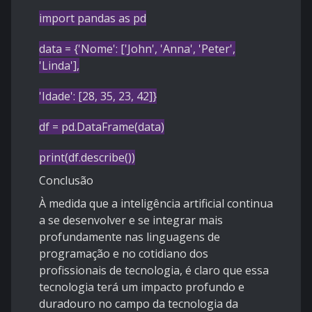
import
pandas
as
pd
data = {
'Nome'
: [
'John'
,
'Anna'
,
'Peter'
,
'Linda'
],
'Idade'
: [
28
,
35
,
23
,
42
]}
df = pd.DataFrame(data)
print
(df.describe())
Conclusão
À medida que a inteligência artificial continua
a se desenvolver e se integrar mais
profundamente nas linguagens de
programação e no cotidiano dos
profissionais de tecnologia, é claro que essa
tecnologia terá um impacto profundo e
duradouro no campo da tecnologia da