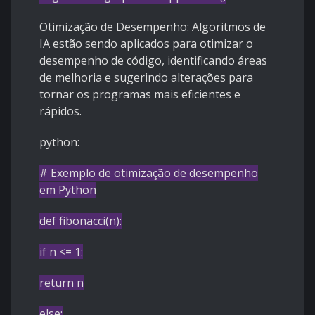
Otimização de Desempenho: Algoritmos de
IA estão sendo aplicados para otimizar o
desempenho de código, identificando áreas
de melhoria e sugerindo alterações para
tornar os programas mais eficientes e
rápidos.
python:
# Exemplo de otimização de desempenho
em Python
def
fibonacci
(
n
):
if
n <=
1
:
return
n
else
: