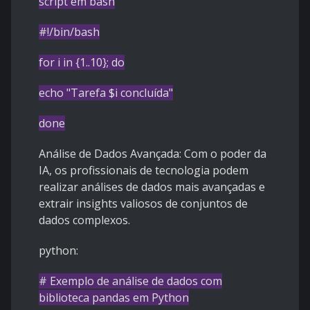
script em bash
#!/bin/bash
for
i
in
{1..10};
do
echo
"Tarefa
$i
concluída"
done
Análise de Dados Avançada: Com o poder da
IA, os profissionais de tecnologia podem
realizar análises de dados mais avançadas e
extrair insights valiosos de conjuntos de
dados complexos.
python:
# Exemplo de análise de dados com
biblioteca pandas em Python