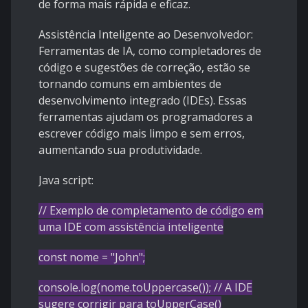
de forma mais rápida e eficaz.
Assistência Inteligente ao Desenvolvedor:
Ferramentas de IA, como completadores de
código e sugestões de correção, estão se
tornando comuns em ambientes de
desenvolvimento integrado (IDEs). Essas
ferramentas ajudam os programadores a
escrever código mais limpo e sem erros,
aumentando sua produtividade.
Java script:
// Exemplo de completamento de código em
uma IDE com assistência inteligente
const
nome =
"John"
;
console
.
log
(nome.
toUppercase
());
// A IDE
sugere corrigir para toUpperCase()