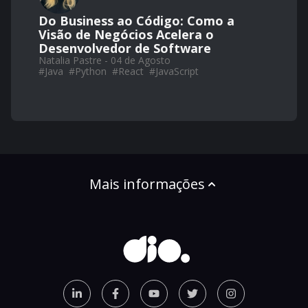
Do Business ao Código: Como a
Visão de Negócios Acelera o
Desenvolvedor de Software
Natalia Pastre - 04 de Agosto
#
Java
#
Python
#
React
#
JavaScript
Mais informações