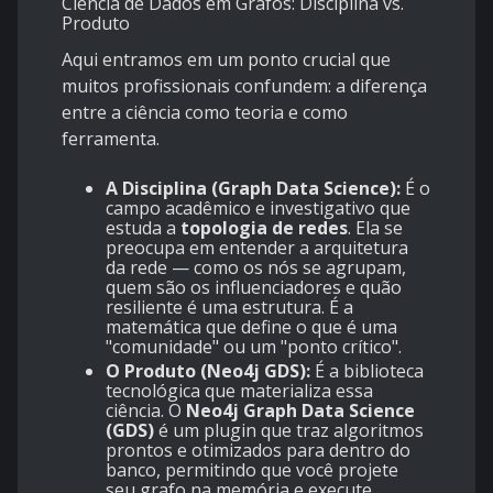
Ciência de Dados em Grafos: Disciplina vs.
Produto
Aqui entramos em um ponto crucial que
muitos profissionais confundem: a diferença
entre a ciência como teoria e como
ferramenta.
A Disciplina (Graph Data Science):
É o
campo acadêmico e investigativo que
estuda a
topologia de redes
. Ela se
preocupa em entender a arquitetura
da rede — como os nós se agrupam,
quem são os influenciadores e quão
resiliente é uma estrutura. É a
matemática que define o que é uma
"comunidade" ou um "ponto crítico".
O Produto (Neo4j GDS):
É a biblioteca
tecnológica que materializa essa
ciência. O
Neo4j Graph Data Science
(GDS)
é um plugin que traz algoritmos
prontos e otimizados para dentro do
banco, permitindo que você projete
seu grafo na memória e execute