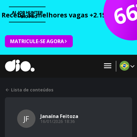
6
Receba as melhores vagas +2.150 cursos 
MATRICULE-SE AGORA
Lista de conteúdos
Janaína Feitoza
JF
16/01/2026 18:36