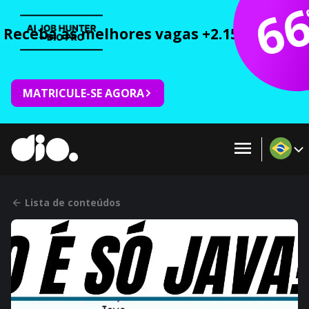
6
Receba as melhores vagas +2.150 cursos 
MATRICULE-SE AGORA
Lista de conteúdos