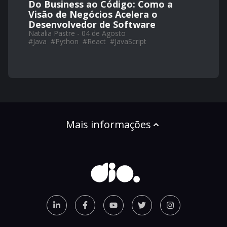
Do Business ao Código: Como a
Visão de Negócios Acelera o
Desenvolvedor de Software
Natalia Pastre - 04 de Agosto
#
Java
#
Python
#
React
#
JavaScript
Mais informações