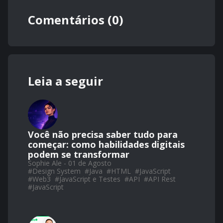
Comentários (0)
Leia a seguir
Você não precisa saber tudo para
começar: como habilidades digitais
podem se transformar
Sophie Ale - 01 de Agosto
#
Design System
#
Java
#
HTML
#
JavaScript
#
Web3
#
JavaScript e Testes
#
API
#
API Rest
#
JavaScript