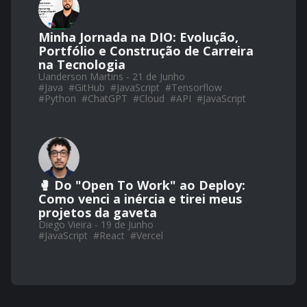
Minha Jornada na DIO: Evolução,
Portfólio e Construção de Carreira
na Tecnologia
Uanderson Martins - 21 de Junho
#
Java
#
GitHub
#
JavaScript
#
Tensorflow
#
Python
#
ChatGPT
#
Cloud
#
API
#
JavaScript
🥊 Do "Open To Work" ao Deploy:
Como venci a inércia e tirei meus
projetos da gaveta
Diego Vieira - 19 de Junho
#
JavaScript
#
React
#
Vercel