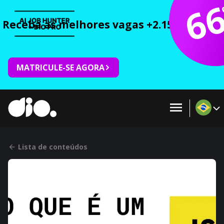
6
Receba as melhores vagas +2.150 cursos 
MATRICULE-SE AGORA
Lista de conteúdos