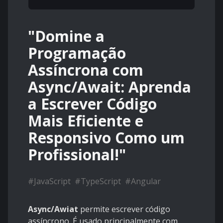
"Domine a
Programação
Assíncrona com
Async/Await: Aprenda
a Escrever Código
Mais Eficiente e
Responsivo Como um
Profissional!"
#
JavaScript
#
TypeScript
#
Angular
Async/Awiat
permite escrever código
assíncrono. É usado principalmente com