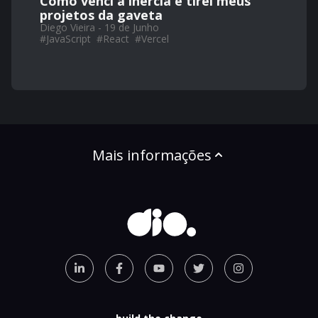
Como venci a inércia e tirei meus
projetos da gaveta
Diego Vieira - 19 de Junho
#
JavaScript
#
React
#
Vercel
Mais informações