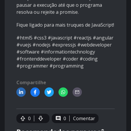
pausar a execução até que o programa
resolva ou rejeite a promise.
Fique ligado para mais truques de JavaScript!
#html5
#css3
#javascript #reactjs #angular
#vuejs #nodejs #expressjs
#webdeveloper
#software #informationtechnology
#frontenddeveloper #coder #coding
#programmer #programming
Compartilhe
0
0
Comentar