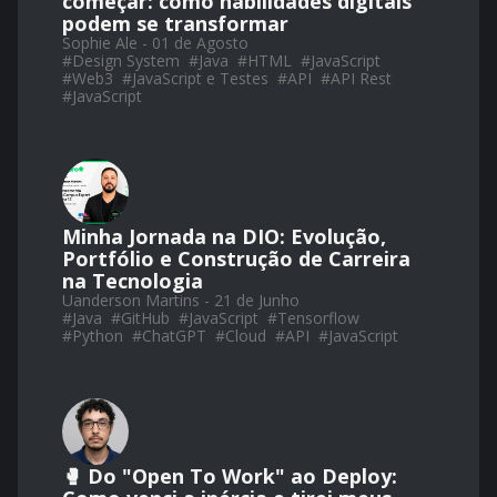
começar: como habilidades digitais
podem se transformar
Sophie Ale - 01 de Agosto
#
Design System
#
Java
#
HTML
#
JavaScript
#
Web3
#
JavaScript e Testes
#
API
#
API Rest
#
JavaScript
Minha Jornada na DIO: Evolução,
Portfólio e Construção de Carreira
na Tecnologia
Uanderson Martins - 21 de Junho
#
Java
#
GitHub
#
JavaScript
#
Tensorflow
#
Python
#
ChatGPT
#
Cloud
#
API
#
JavaScript
🥊 Do "Open To Work" ao Deploy: