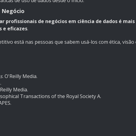
ticas de uso de dados desde o início.
e Negócio
r profissionais de negócios em ciência de dados é mais
s e eficazes
.
tivo está nas pessoas que sabem usá-los com ética, visão e
ss
. O'Reilly Media.
.
'Reilly Media.
sophical Transactions of the Royal Society A.
APES.