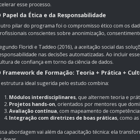
celerar esse processo.
 Papel da Ética e da Responsabilidade
utro pilar do programa foi o compromisso ético com os da
rofissionais conscientes sobre anonimização, consentimento
egundo Floridi e Taddeo (2016), a aceitação social das sol
esponsabilidade nas decisões automatizadas. Ao incluir esse
ultura de confiança em torno da ciência de dados.
 Framework de Formação: Teoria + Prática + Cult
 estrutura ideal sugerida pelo estudo combina:
Módulos interdisciplinares
, que alternem teoria e pr
Projetos hands-on
, orientados por mentores que domin
Avaliação contínua
, com mapeamento de competências 
Integração com diretrizes de boas práticas
, como as
ssa abordagem vai além da capacitação técnica: ela transfo
s áreas.