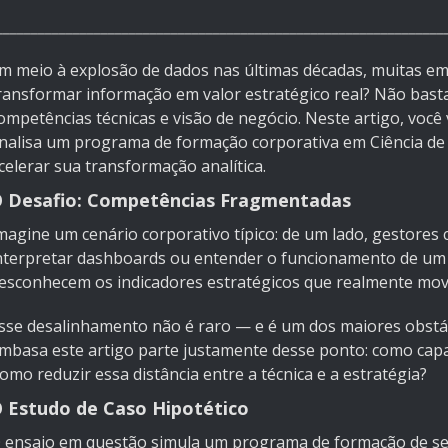
________________________________________________________________
m meio à explosão de dados nas últimas décadas, muitas 
ransformar informação em valor estratégico real? Não basta
ompetências técnicas e visão de negócio. Neste artigo, você 
nalisa um programa de formação corporativa em Ciência de
celerar sua transformação analítica.
 Desafio: Competências Fragmentadas
magine um cenário corporativo típico: de um lado, gestores
nterpretar dashboards ou entender o funcionamento de um m
esconhecem os indicadores estratégicos que realmente mo
sse desalinhamento não é raro — e é um dos maiores obstác
mbasa este artigo parte justamente desse ponto: como capac
omo reduzir essa distância entre a técnica e a estratégia?
 Estudo de Caso Hipotético
 ensaio em questão simula um programa de formação de seis 