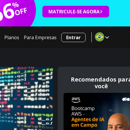
66
%
OFF
MATRICULE-SE AGORA
Planos
Para Empresas
Entrar
Recomendados par
você