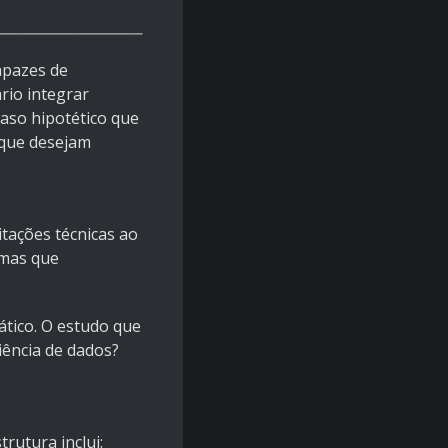
_____________________
apazes de
rio integrar
caso hipotético que
 que desejam
tações técnicas ao
 mas que
tico. O estudo que
iência de dados?
rutura inclui: