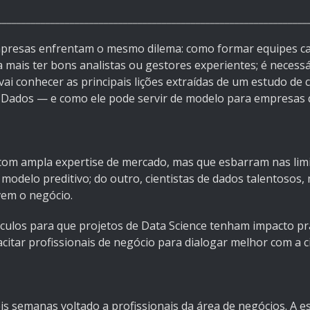
________________________________________________________________
empresas enfrentam o mesmo dilema: como formar equipes c
 mais ter bons analistas ou gestores experientes; é necessá
vai conhecer as principais lições extraídas de um estudo de 
 Dados — e como ele pode servir de modelo para empresas
 com ampla expertise de mercado, mas que esbarram nas limi
odelo preditivo; do outro, cientistas de dados talentosos,
vem o negócio.
ulos para que projetos de Data Science tenham impacto prá
itar profissionais de negócio para dialogar melhor com a c
semanas voltado a profissionais da área de negócios. A est