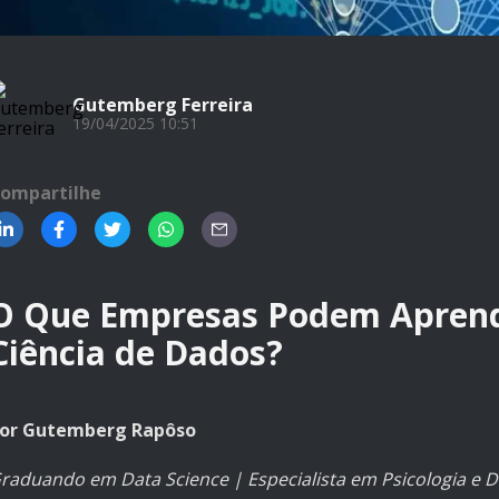
Gutemberg Ferreira
19/04/2025 10:51
ompartilhe
O Que Empresas Podem Apren
Ciência de Dados?
or Gutemberg Rapôso
raduando em Data Science | Especialista em Psicologia e D