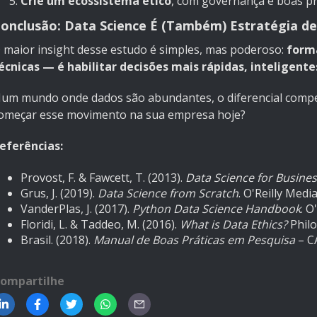
Crie um ecossistema ético
, com governança e boas prá
onclusão: Data Science É (Também) Estratégia d
 maior insight desse estudo é simples, mas poderoso:
forma
écnicas — é habilitar decisões mais rápidas, inteligente
um mundo onde dados são abundantes, o diferencial competi
omeçar esse movimento na sua empresa hoje?
eferências:
Provost, F. & Fawcett, T. (2013).
Data Science for Busine
Grus, J. (2019).
Data Science from Scratch
. O'Reilly Media
VanderPlas, J. (2017).
Python Data Science Handbook
. O
Floridi, L. & Taddeo, M. (2016).
What is Data Ethics?
Philo
Brasil. (2018).
Manual de Boas Práticas em Pesquisa
– C
ompartilhe