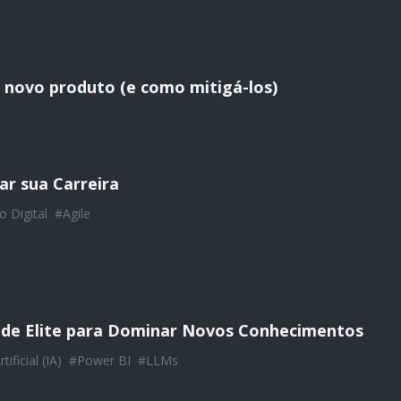
m novo produto (e como mitigá-los)
rar sua Carreira
o Digital
#
Agile
s de Elite para Dominar Novos Conhecimentos
tificial (IA)
#
Power BI
#
LLMs