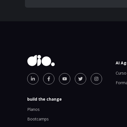
AI Ag
Curso 
Forma
build the change
Planos
Bootcamps