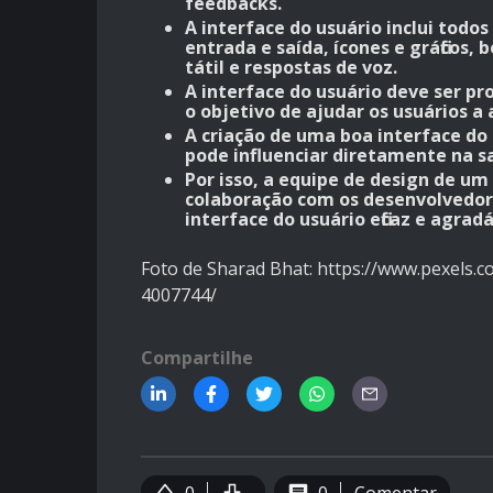
feedbacks.
A interface do usuário inclui tod
entrada e saída, ícones e gráficos
tátil e respostas de voz.
A interface do usuário deve ser pro
o objetivo de ajudar os usuários a a
A criação de uma boa interface do 
pode influenciar diretamente na sat
Por isso, a equipe de design de u
colaboração com os desenvolvedor
interface do usuário eficaz e agradá
Foto de Sharad Bhat: https://www.pexels.c
4007744/
Compartilhe