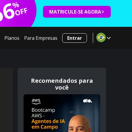
66
%
OFF
MATRICULE-SE AGORA
Planos
Para Empresas
Entrar
Recomendados para
você