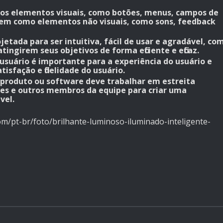
os os elementos visuais, como botões, menus, campos de
, bem como elementos não visuais, como sons, feedback
jetada para ser intuitiva, fácil de usar e agradável, co
tingirem seus objetivos de forma eficiente e eficaz.
usuário é importante para a experiência do usuário e
isfação e fidelidade do usuário.
m produto ou software deve trabalhar em estreita
es e outros membros da equipe para criar uma
vel.
om/pt-br/foto/brilhante-luminoso-iluminado-inteligente-