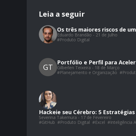
Leia a seguir
Os três maiores riscos de u
Eduardo Brandão - 21 de Julho
#
Produto Digital
Portfólio e Perfil para Acele
GT
Gilberlen Teixeira - 18 de Março
#
Planejamento e Organização
#
Produt
Hackeie seu Cérebro: 5 Estratégia
Severina Takemura - 17 de Fevereiro
#
GitHub
#
Produto Digital
#
Excel
#
Inteligência Ar