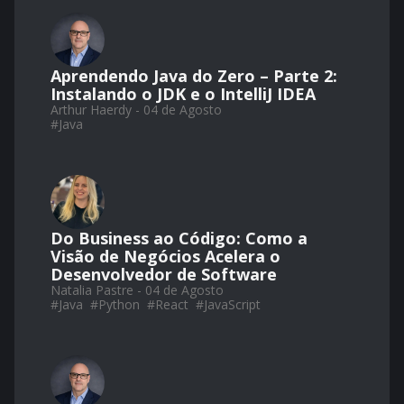
Aprendendo Java do Zero – Parte 2:
Instalando o JDK e o IntelliJ IDEA
Arthur Haerdy - 04 de Agosto
#
Java
Do Business ao Código: Como a
Visão de Negócios Acelera o
Desenvolvedor de Software
Natalia Pastre - 04 de Agosto
#
Java
#
Python
#
React
#
JavaScript