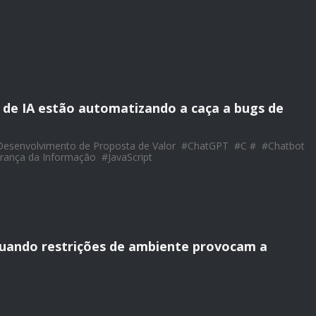
de IA estão automatizando a caça a bugs de
Desenvolvimento de Proposta de Valor
#
ChatGPT
#
C #
#
Chatbot
rança da Informação
#
JavaScript
 Quando restrições de ambiente provocam a