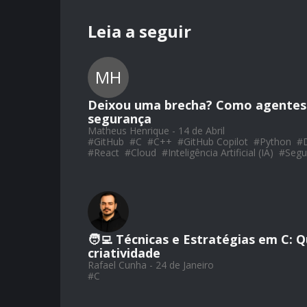
Leia a seguir
MH
Deixou uma brecha? Como agentes 
segurança
Matheus Henrique - 14 de Abril
#
GitHub
#
C
#
C++
#
GitHub Copilot
#
Python
#
#
React
#
Cloud
#
Inteligência Artificial (IA)
#
Segu
🧑‍💻 Técnicas e Estratégias em C:
criatividade
Rafael Cunha - 24 de Janeiro
#
C