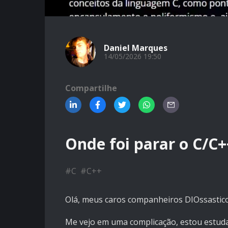
Daniel Marques
14/05/2026 19:50
Compartilhe
Onde foi parar o C/C+
#
C
#
C++
Olá, meus caros companheiros DIOssastico
Me vejo em uma complicação, estou estuda