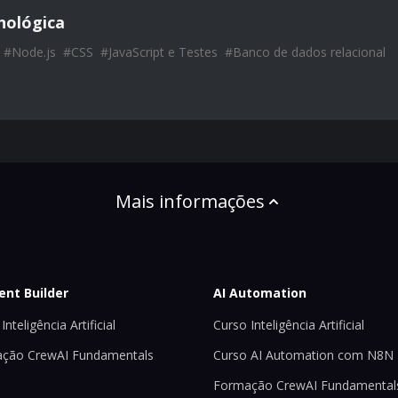
nológica
#
Node.js
#
CSS
#
JavaScript e Testes
#
Banco de dados relacional
Mais informações
ent Builder
AI Automation
Inteligência Artificial
Curso Inteligência Artificial
ção CrewAI Fundamentals
Curso AI Automation com N8N
Formação CrewAI Fundamental