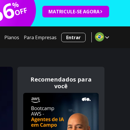
66
%
OFF
MATRICULE-SE AGORA
Planos
Para Empresas
Entrar
Recomendados para
você