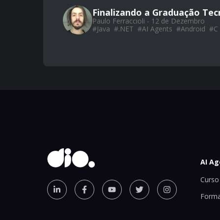
Finalizando a Graduação Tec
Paulo Ferraccioli - 12 de Dezembro
#
Java
#
.NET
#
AI Agents
#
Android
#
C
AI Ag
Curso 
Forma