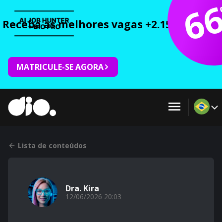
6
Receba as melhores vagas +2.150 cursos 
MATRICULE-SE AGORA
Lista de conteúdos
Dra. Kira
12/06/2026 20:03