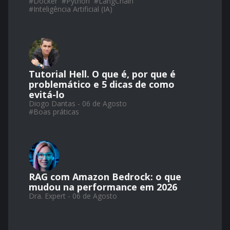
#
Docker
#
Python
#
LangChain
#
Inteligência Artificial (IA)
Tutorial Hell. O que é, por que é
problemático e 5 dicas de como
evitá-lo
Diogo Dantas - 06 de Agosto
#
Boas práticas
RAG com Amazon Bedrock: o que
mudou na performance em 2026
Dra. Expert - 06 de Agosto