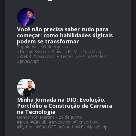
Você não precisa saber tudo para
começar: como habilidades digitais
podem se transformar
Sophie Ale - 01 de Agosto
#
Design System
#
Java
#
HTML
#
JavaScript
#
Web3
#
JavaScript e Testes
#
API
#
API Rest
#
JavaScript
Minha Jornada na DIO: Evolução,
Portfólio e Construção de Carreira
na Tecnologia
Uanderson Martins - 21 de Junho
#
Java
#
GitHub
#
JavaScript
#
Tensorflow
#
Python
#
ChatGPT
#
Cloud
#
API
#
JavaScript