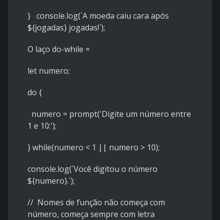
} console.log(
`A moeda caiu cara após
${jogadas} jogadas!`
);
O laço do-while =
let numero;
do {
numero = prompt('Digite um número entre
1 e 10:');
} while(numero < 1 || numero > 10);
console.log(
`Você digitou o número
${numero}.`
);
// Nomes de função não começa com
número, começa sempre com letra