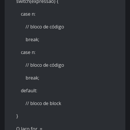
switch(expressao) {
case n:
// bloco de código
break;
case n:
// bloco de código
break;
default:
// bloco de block
}
O laço for =