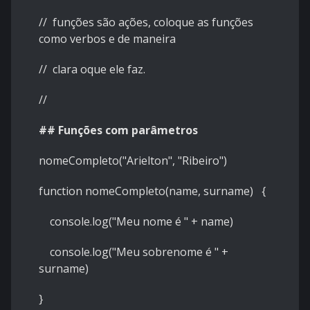
// funções são ações, coloque as funções
como verbos e de maneira
// clara oque ele faz.
//
## Funções com parâmetros
nomeCompleto("Arielton", "Ribeiro")
function nomeCompleto(name, surname) {
console.log("Meu nome é " + name)
console.log("Meu sobrenome é " +
surname)
}