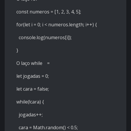
const numeros = [1, 2, 3, 4, 5];
for(let i = 0; i < numeros.length; i++) {
console.log(numeros[
i
]);
}
O laço while =
let jogadas = 0;
let cara = false;
while(!cara) {
jogadas++;
cara = Math.random() < 0.5;