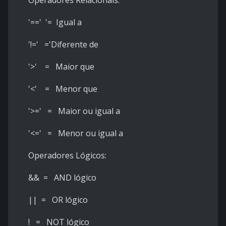
Operadores Relacionais:
'==' '= Igual a
'!=' ='Diferente de
'>' = Maior que
'<' = Menor que
'>=' = Maior ou igual a
'<=' = Menor ou igual a
Operadores Lógicos:
&& = AND lógico
|| = OR lógico
! = NOT lógico