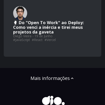
🥊 Do "Open To Work" ao Deploy:
Como venci a inércia e tirei meus
projetos da gaveta
Diego Vieira - 19 de Junho
#
JavaScript
#
React
#
Vercel
Mais informações