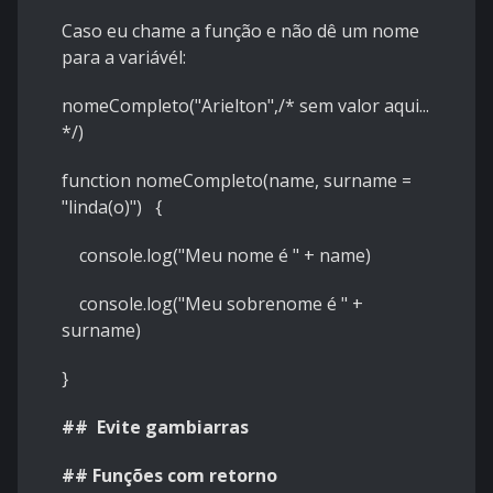
Caso eu chame a função e não dê um nome
para a variávél:
nomeCompleto("Arielton",/* sem valor aqui...
*/)
function nomeCompleto(name, surname =
"linda(o)") {
console.log("Meu nome é " + name)
console.log("Meu sobrenome é " +
surname)
}
## Evite gambiarras
## Funções com retorno