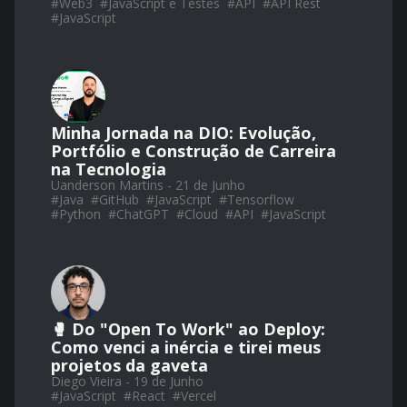
#
Web3
#
JavaScript e Testes
#
API
#
API Rest
#
JavaScript
Minha Jornada na DIO: Evolução,
Portfólio e Construção de Carreira
na Tecnologia
Uanderson Martins - 21 de Junho
#
Java
#
GitHub
#
JavaScript
#
Tensorflow
#
Python
#
ChatGPT
#
Cloud
#
API
#
JavaScript
🥊 Do "Open To Work" ao Deploy:
Como venci a inércia e tirei meus
projetos da gaveta
Diego Vieira - 19 de Junho
#
JavaScript
#
React
#
Vercel