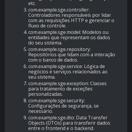
etc.
com.example.sge.controller
:
Controladores responsáveis por lidar
com as requisições HTTP e gerenciar o
fluxo de controle.
com.example.sge.model
: Modelos ou
entidades que representam os dados
do seu sistema.
com.example.sge.repository
:
Repositórios que lidam com a interação
com o banco de dados.
com.example.sge.service
: Lógica de
negócios e serviços relacionados ao
seu sistema.
com.example.sge.exception
: Classes
para tratamento de exceções
personalizadas.
com.example.sge.security
:
Configurações de segurança, se
necessário.
com.example.sge.dto
: Data Transfer
Objects (DTOs) para transferir dados
entre o frontend e o backend.