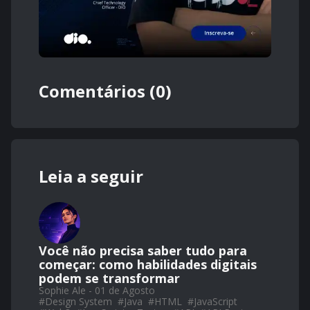
Comentários (0)
Leia a seguir
Você não precisa saber tudo para
começar: como habilidades digitais
podem se transformar
Sophie Ale - 01 de Agosto
#
Design System
#
Java
#
HTML
#
JavaScript