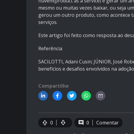
nuvem(product as a service) e gerar um ar
mesmo ou muitas vezes baixar, ou seja um
gerou um outro produto, como acontece t
serviços.
Este artigo foi feito como resposta ao de
Referência
SACILOTTI, Adani Cusin; JÚNIOR, José Rob
benefícios e desafios envolvidos na adoç
Compartilhe
0
0
Comentar