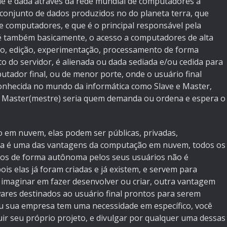
ue é dada através da rede mundial de computadores a
 o conjunto de dados produzidos no do planeta terra, que
de computadores, e que é o principal responsável pela
é também basicamente, o acesso a computadores de alta
o, edição, experimentação, processamento de forma
to do servidor, é alienada ou dada sediada e/ou cedida para
tador final, ou de menor porte, onde o usuário final
onhecida no mundo da informática como Slave e Master,
e o Master(mestre) seria quem demanda ou ordena e espera o
 em nuvem, elas podem ser públicas, privadas,
ssa é uma das vantagens da computação em nuvem, todos os
dos de forma autônoma pelos seus usuários não é
ois elas já foram criadas e já existem, e servem para
 imaginar em fazer desenvolver ou criar, outra vantagem
ares destinados ao usuário final prontos para serem
u sua empresa tem uma necessidade em específico, você
r seu próprio projeto, e divulgar por qualquer uma dessas