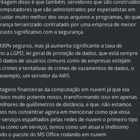
antagem disso é que também, servidores que são construído
computadores que são administrados por especialistas em
 cuidar muito melhor dos seus arquivos e programas, do qu
rança terceirizado contratado por uma empresa de menor
custo significativo com a segurança.
 100% seguros, mas já aumenta significante a taxa de
omo a LGPD, lei geral de proteção de dados, que está sempre
o só dados de usuários comuns como de empresas estejam
crimes e tentativas de crimes de vazamentos de dados, o
 exemplo, um servidor da AWS.
tagens financeiras da computação em nuvem já que ela
físico muito potente nosso, transformando isso em apenas
lhares de quilômetros de distância, e que, não estamos
mos nos concentrar agora em mencionar como que essa
e serviços espalhados pelas redes de nuvem o primeiro tipo
ma como um serviço), temos como um atual e lindíssimo
todo o pacote do MS Office rodando em nuvem