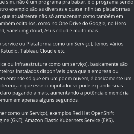
 que sim, não é um programa pra baixar, é o programa sendo
ro exemplo são as diversas e quase infinitas plataformas
, que atualmente não só armazenam como também em
também edita-los, como no One Drive do Google, no Hero
d, Samsumg cloud, Asus cloud e muito mais.
 service ou Plataforma como um Serviço), temos vários
Rstudio, Tableau Cloud e etc.
rvice ou Infraestrutura como um serviço), basicamente são
teiros instalados disponíveis para que a empresa ou
bem entende só que em um pc em nuvem, é basicamente um
diferença é que esse computador vc pode expandir suas
 e claro pagando a mais, aumentando a potência e memória
 comum em apenas alguns segundos.
iner como um Serviço), exemplos Red Hat OpenShift
ine (GKE), Amazon Elastic
Kubernets Service (EKS)
,