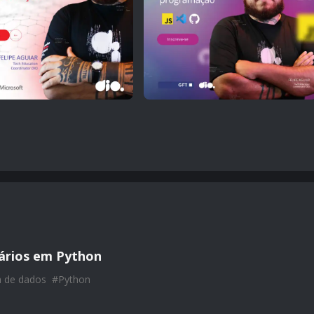
nários em Python
a de dados
#
Python