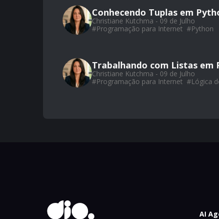
Conhecendo Tuplas em Pyth
Christiane Kutchma - 09 de Julho
#
Programação para Internet
#
Python
Trabalhando com Listas em 
Christiane Kutchma - 09 de Julho
#
Programação para Internet
#
Lógica 
AI Ag