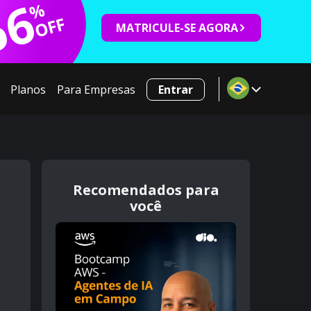
66
%
OFF
MATRICULE-SE AGORA
Planos
Para Empresas
Entrar
Recomendados para
você