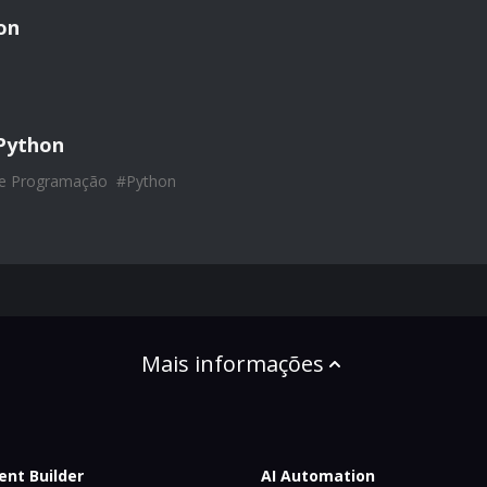
on
Python
de Programação
#
Python
Mais informações
ent Builder
AI Automation