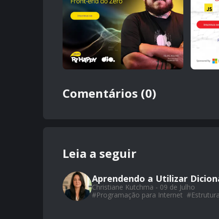
Comentários (0)
Leia a seguir
Aprendendo a Utilizar Dicio
Christiane Kutchma - 09 de Julho
#
Programação para Internet
#
Estrutur