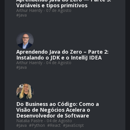
Variáveis e tipos primitivos
Arthur Haerdy - 07 de Agosto
#
Java
Aprendendo Java do Zero – Parte 2:
Instalando o JDK e o IntelliJ IDEA
Arthur Haerdy - 04 de Agosto
#
Java
Do Business ao Código: Como a
Visão de Negócios Acelera o
Desenvolvedor de Software
Natalia Pastre - 04 de Agosto
#
Java
#
Python
#
React
#
JavaScript