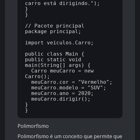
carro está dirigindo.");

}

}

// Pacote principal

package principal;

import veiculos.Carro;

public class Main {

public static void 
main(String[] args) {

  Carro meuCarro = new 
Carro();

  meuCarro.cor = "Vermelho";

  meuCarro.modelo = "SUV";

  meuCarro.ano = 2020;

  meuCarro.dirigir();

}

Polimorfismo
Polimorfismo é um conceito que permite que