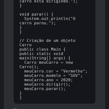
carro está dirigindo.");

}

void parar() {

  System.out.println("O 
carro parou.");

}

}

// Criação de um objeto 
Carro

public class Main {

public static void 
main(String[] args) {

  Carro meuCarro = new 
Carro();

  meuCarro.cor = "Vermelho";

  meuCarro.modelo = "SUV";

  meuCarro.ano = 2020;

  meuCarro.dirigir();

  meuCarro.parar();

}
