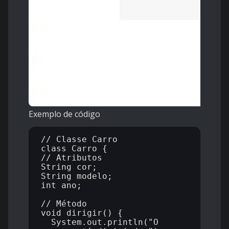
Exemplo de código
// Classe Carro

class Carro {

// Atributos

String cor;

String modelo;

int ano;

// Método

void dirigir() {

  System.out.println("O 