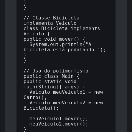
}

}

// Classe Bicicleta 
implementa Veiculo

class Bicicleta implements 
Veiculo {

public void mover() {

  System.out.println("A 
bicicleta está pedalando.");

}

}

// Uso do polimorfismo

public class Main {

public static void 
main(String[] args) {

  Veiculo meuVeiculo1 = new 
Carro();

  Veiculo meuVeiculo2 = new 
Bicicleta();

  meuVeiculo1.mover();

  meuVeiculo2.mover();

}
