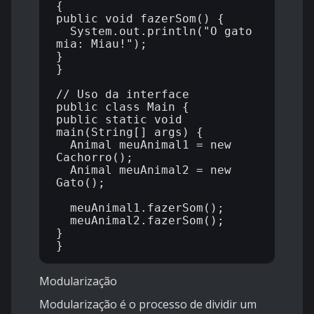
{

public void fazerSom() {

  System.out.println("O gato 
mia: Miau!");

}

}

// Uso da interface

public class Main {

public static void 
main(String[] args) {

  Animal meuAnimal1 = new 
Cachorro();

  Animal meuAnimal2 = new 
Gato();

  meuAnimal1.fazerSom();

  meuAnimal2.fazerSom();

}

Modularização
Modularização é o processo de dividir um