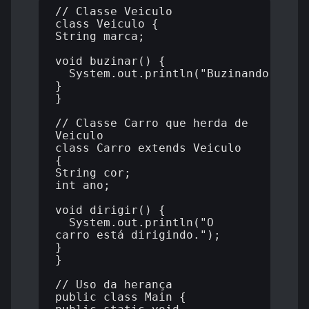
// Classe Veiculo

class Veiculo {

String marca;

void buzinar() {

  System.out.println("Buzinando!");

}

}

// Classe Carro que herda de 
Veiculo

class Carro extends Veiculo 
{

String cor;

int ano;

void dirigir() {

  System.out.println("O 
carro está dirigindo.");

}

}

// Uso da herança

public class Main {
