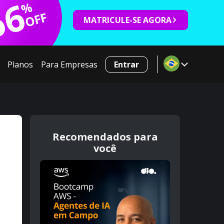
66
%
OFF
MATRICULE-SE AGORA
Planos
Para Empresas
Entrar
Recomendados para
você