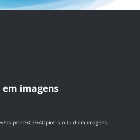
.D em imagens
v/os-princ%C3%ADpios-s-o-l-i-d-em-imagens-