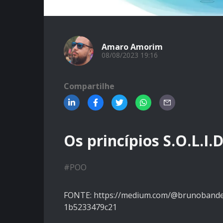
Amaro Amorim
08/08/2023 19:16
Compartilhe
Os princípios S.O.L.I
#
POO
FONTE: https://medium.com/@brunobande
1b5233479c21