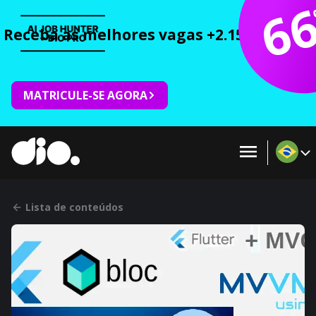
6
Receba as melhores vagas +2.150 cursos 
MATRICULE-SE AGORA
Lista de conteúdos