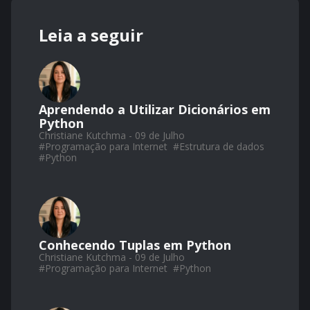
Leia a seguir
Aprendendo a Utilizar Dicionários em
Python
Christiane Kutchma - 09 de Julho
#
Programação para Internet
#
Estrutura de dados
#
Python
Conhecendo Tuplas em Python
Christiane Kutchma - 09 de Julho
#
Programação para Internet
#
Python