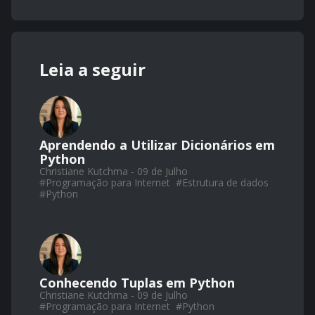
Leia a seguir
Aprendendo a Utilizar Dicionários em
Python
Christiane Kutchma - 09 de Julho
#
Programação para Internet
#
Estrutura de dados
#
Python
Conhecendo Tuplas em Python
Christiane Kutchma - 09 de Julho
#
Programação para Internet
#
Python