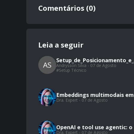
Comentários (0)
Leia a seguir
Setup_de_Posicionamento_e_
AS
Andrysson Silva - 07 de Agosto
#
Setup Técnico
Embeddings multimodais em 
Dra. Expert - 07 de Agosto
OpenAI e tool use agentic: 
Dra. Expert - 07 de Agosto