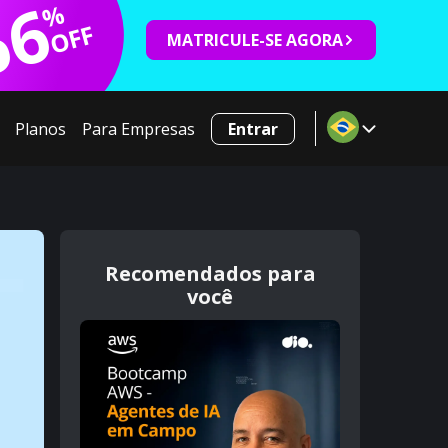
66
%
OFF
MATRICULE-SE AGORA
Planos
Para Empresas
Entrar
Recomendados para
você