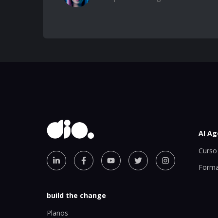
AI Ag
Curso 
Forma
build the change
Planos