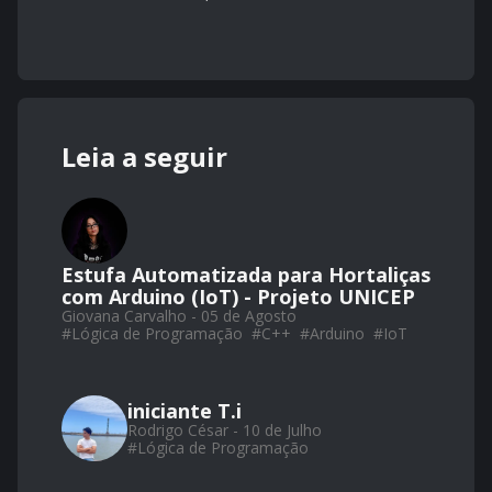
Leia a seguir
Estufa Automatizada para Hortaliças
com Arduino (IoT) - Projeto UNICEP
Giovana Carvalho - 05 de Agosto
#
Lógica de Programação
#
C++
#
Arduino
#
IoT
iniciante T.i
Rodrigo César - 10 de Julho
#
Lógica de Programação