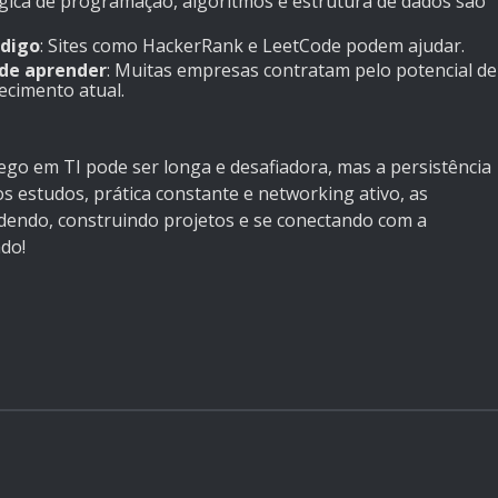
ógica de programação, algoritmos e estrutura de dados são
ódigo
: Sites como HackerRank e LeetCode podem ajudar.
de aprender
: Muitas empresas contratam pelo potencial de
ecimento atual.
go em TI pode ser longa e desafiadora, mas a persistência
os estudos, prática constante e networking ativo, as
dendo, construindo projetos e se conectando com a
do!