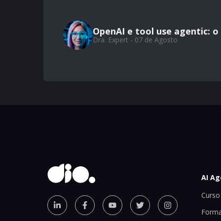
OpenAI e tool use agentic: 
Dra. Expert - 07 de Agosto
AI Ag
Curso 
Forma