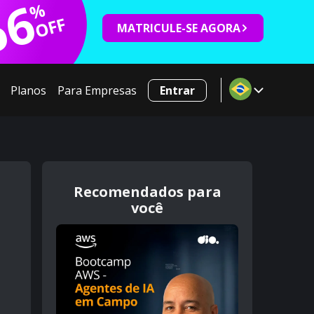
66
%
OFF
MATRICULE-SE AGORA
Planos
Para Empresas
Entrar
Recomendados para
você