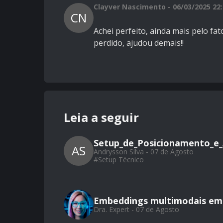
Clayver Nascimento - 06/03/2025 22
CN
Achei perfeito, ainda mais pelo fa
perdido, ajudou demais!!
Leia a seguir
Setup_de_Posicionamento_e_
AS
Andrysson Silva - 07 de Agosto
#
Setup Técnico
Embeddings multimodais em 
Dra. Expert - 07 de Agosto