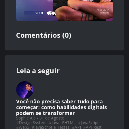
Comentários (0)
Leia a seguir
Você não precisa saber tudo para
começar: como habilidades digitais
podem se transformar
Sophie Ale - 01 de Agosto
#
Design System
#
Java
#
HTML
#
JavaScript
#
Web3
#
JavaScript e Testes
#
API
#
API Rest