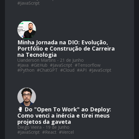
#
JavaScript
Minha Jornada na DIO: Evolução,
Portfólio e Construção de Carreira
na Tecnologia
Uanderson Martins - 21 de Junho
#
Java
#
GitHub
#
JavaScript
#
Tensorflow
#
Python
#
ChatGPT
#
Cloud
#
API
#
JavaScript
🥊 Do "Open To Work" ao Deploy:
Como venci a inércia e tirei meus
projetos da gaveta
Diego Vieira - 19 de Junho
#
JavaScript
#
React
#
Vercel