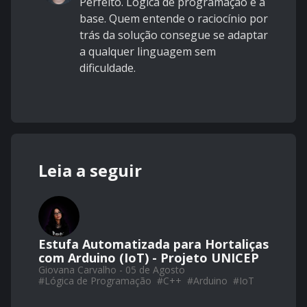
Perfeito. Lógica de programação é a
base. Quem entende o raciocínio por
trás da solução consegue se adaptar
a qualquer linguagem sem
dificuldade.
Leia a seguir
Estufa Automatizada para Hortaliças
com Arduino (IoT) - Projeto UNICEP
Giovana Carvalho - 05 de Agosto
#
Lógica de Programação
#
C++
#
Arduino
#
IoT