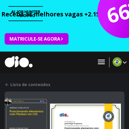
6
Receba as melhores vagas +2.150 cursos 
MATRICULE-SE AGORA
Lista de conteúdos