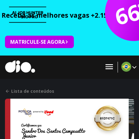
6
Receba as melhores vagas +2.150 cursos 
MATRICULE-SE AGORA
Lista de conteúdos