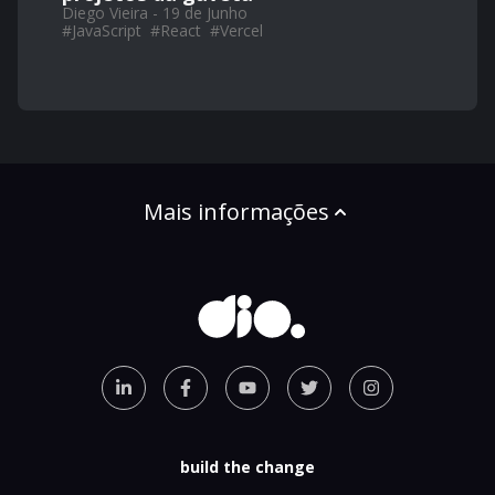
Diego Vieira - 19 de Junho
#
JavaScript
#
React
#
Vercel
Mais informações
build the change