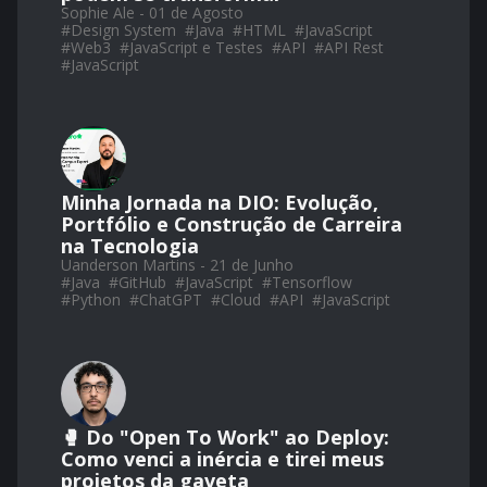
Sophie Ale - 01 de Agosto
#
Design System
#
Java
#
HTML
#
JavaScript
#
Web3
#
JavaScript e Testes
#
API
#
API Rest
#
JavaScript
Minha Jornada na DIO: Evolução,
Portfólio e Construção de Carreira
na Tecnologia
Uanderson Martins - 21 de Junho
#
Java
#
GitHub
#
JavaScript
#
Tensorflow
#
Python
#
ChatGPT
#
Cloud
#
API
#
JavaScript
🥊 Do "Open To Work" ao Deploy:
Como venci a inércia e tirei meus
projetos da gaveta