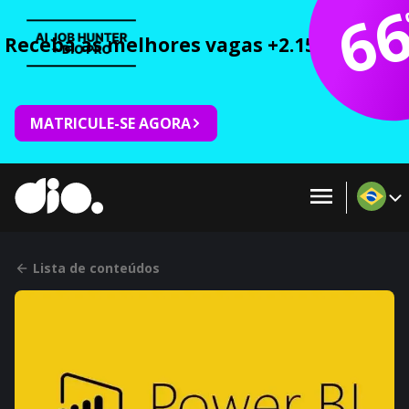
6
Receba as melhores vagas +2.150 cursos 
MATRICULE-SE AGORA
Lista de conteúdos