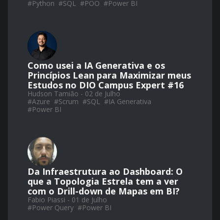
#
Python
#
SQL
#
POO
#
Power BI
Como usei a IA Generativa e os
Princípios Lean para Maximizar meus
Estudos no DIO Campus Expert #16
Hudson Tamião - 02 de Julho
#
Azure
#
Scrum
#
SQL
#
IA Generativa
#
Power BI
Da Infraestrutura ao Dashboard: O
que a Topologia Estrela tem a ver
com o Drill-down de Mapas em BI?
Fabio Piassi - 01 de Julho
#
Power Query
#
Power BI