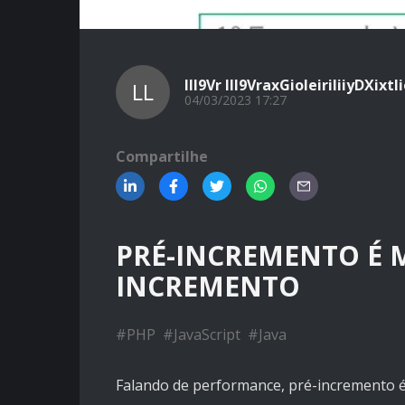
llI9Vr llI9VraxGioleiriliiyDXixtl
LL
04/03/2023 17:27
Compartilhe
PRÉ-INCREMENTO É 
INCREMENTO
#
PHP
#
JavaScript
#
Java
Falando de performance, pré-incremento 