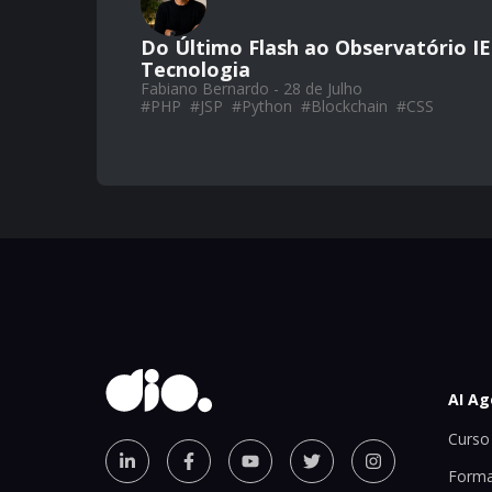
Do Último Flash ao Observatório IE
Tecnologia
Fabiano Bernardo - 28 de Julho
#
PHP
#
JSP
#
Python
#
Blockchain
#
CSS
AI Ag
Curso 
Forma