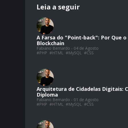
Leia a seguir
A Farsa do "Point-back": Por Que 
Blockchain
Fabiano Bernardo - 04 de Agosto
#
PHP
#
HTML
#
MySQL
#
CSS
Arquitetura de Cidadelas Digitais:
Diploma
Fabiano Bernardo - 01 de Agosto
#
PHP
#
HTML
#
MySQL
#
CSS