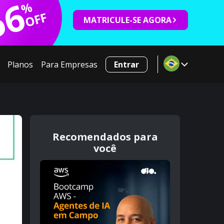
66
%
OFF
MATRICULE-SE AGORA
Planos
Para Empresas
Entrar
Recomendados para
você