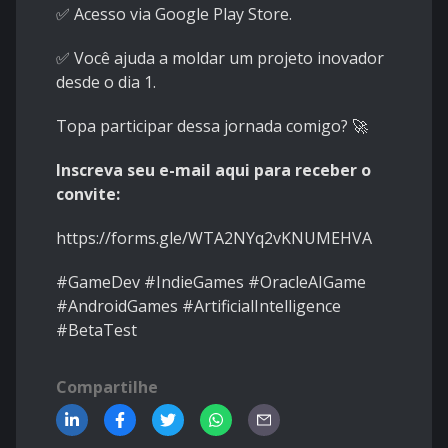
✅ Acesso via Google Play Store.
✅ Você ajuda a moldar um projeto inovador
desde o dia 1.
Topa participar dessa jornada comigo? 🚀
Inscreva seu e-mail aqui para receber o
convite:
https://forms.gle/WTA2NYq2vKNUMEHVA
#GameDev #IndieGames #OracleAIGame
#AndroidGames #ArtificialIntelligence
#BetaTest
Compartilhe