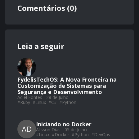
Comentários (0)
Leia a seguir
FydelisTechOS: A Nova Fronteira na
Customização de Sistemas para
Segurança e Desenvolvimento
Adiel Fontes - 28 de Julho
#
Ruby
#
Linux
#
C#
#
Python
Iniciando no Docker
AD
Alisson Dias - 05 de Julho
#
Linux
#
Docker
#
Python
#
DevOps