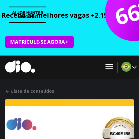
6
Receba as melhores vagas +2.150 cursos 
MATRICULE-SE AGORA
Lista de conteúdos