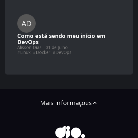
AD
Como está sendo meu início em
DevOps
Alisson Dias - 01 de Julho
#
Linux
#
Docker
#
DevOps
Mais informações