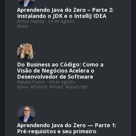
Aprendendo Java do Zero – Parte 2:
Instalando o JDK e o IntelliJ IDEA
Arthur Haerdy - 04 de Agosto
#
Java
Do Business ao Código: Como a
Visão de Negócios Acelera o
Desenvolvedor de Software
Natalia Pastre - 04 de Agosto
#
Java
#
Python
#
React
#
JavaScript
Aprendendo Java do Zero — Parte 1:
Pré-requisitos e seu primeiro