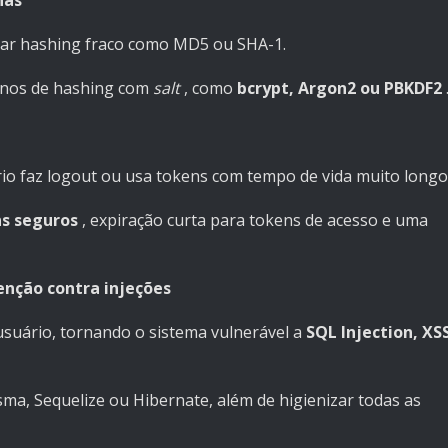
has
sar hashing fraco como MD5 ou SHA-1.
rnos de hashing com
salt
, como
bcrypt, Argon2 ou PBKDF2
io faz logout ou usa tokens com tempo de vida muito longo
ns seguros
, expiração curta para tokens de acesso e uma
enção contra injeções
usuário, tornando o sistema vulnerável a
SQL Injection, XS
ma, Sequelize ou Hibernate, além de higienizar todas as