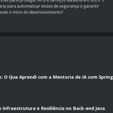
ências para proteger APIs e serviços backend em 2025? E
ia para automatizar testes de segurança e garantir
sde o início do desenvolvimento?
: O Que Aprendi com a Mentoria de IA com Spring
 Infraestrutura e Resiliência no Back-end Java