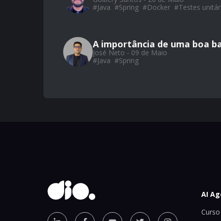
#
Java
#
Spring
#
Docker
#
Testes unitár
A importância de uma boa ba
José Neto - 09 de Maio
#
Java
#
Spring
AI Ag
Curso 