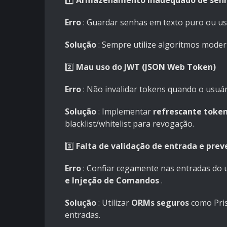
1️⃣
Armazenamento inadequado de sen
Erro
: Guardar senhas em texto puro ou u
Solução
: Sempre utilize algoritmos mode
2️⃣
Mau uso do JWT (JSON Web Token)
Erro
: Não invalidar tokens quando o usuár
Solução
: Implementar
refrescante toke
blacklist/whitelist para revogação.
3️⃣
Falta de validação de entrada e prev
Erro
: Confiar cegamente nas entradas do 
e Injeção de Comandos
.
Solução
: Utilizar
ORMs seguros
como Pris
entradas.