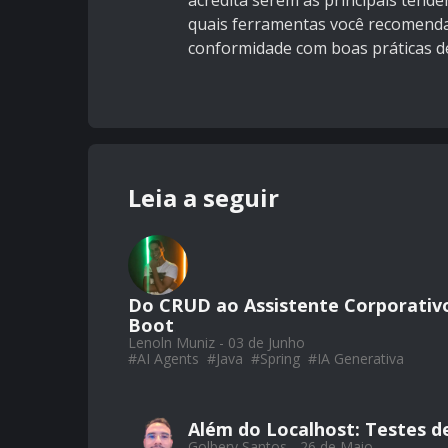
acredita serem as principais tend
quais ferramentas você recomendar
conformidade com boas práticas de
Leia a seguir
Do CRUD ao Assistente Corporativo
Boot
Lenoln Muniz - 03 de Junho
#
AI Agents
#
Java
#
Spring
#
IA Generativa
Além do Localhost: Testes de
Golbery Santos - 26 de Maio