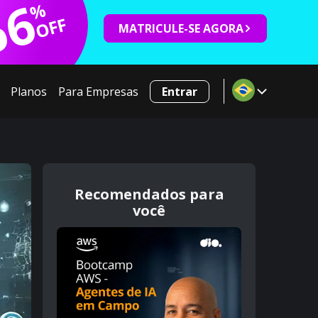
66
%
OFF
MATRICULE-SE AGORA
Planos
Para Empresas
Entrar
Recomendados para
você