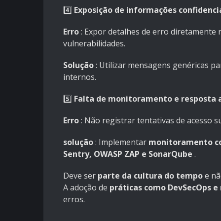
4️⃣
Exposição de informações confidenci
Erro
: Expor detalhes de erro diretamente
vulnerabilidades.
Solução
: Utilizar mensagens genéricas p
internos.
5️⃣
Falta de monitoramento e resposta a
Erro
: Não registrar tentativas de acesso s
solução
: Implementar
monitoramento co
Sentry, OWASP ZAP e SonarQube
.
Deve ser
parte da cultura do tempo
e nã
A adoção de
práticas como DevSecOps e 
erros.