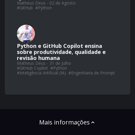
Matheus Deus - 02 de Agosto
#
GitHub
#
Python
Python e GitHub Copilot ensina
sobre produtividade, qualidade e
revisão humana
Matheus Deus - 31 de Julho
#
GitHub Copilot
#
Python
#
Inteligência Artificial (IA)
#
Engenharia de Prompt
Mais informações