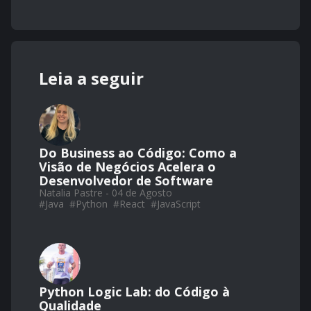
Leia a seguir
Do Business ao Código: Como a
Visão de Negócios Acelera o
Desenvolvedor de Software
Natalia Pastre - 04 de Agosto
#
Java
#
Python
#
React
#
JavaScript
Python Logic Lab: do Código à
Qualidade