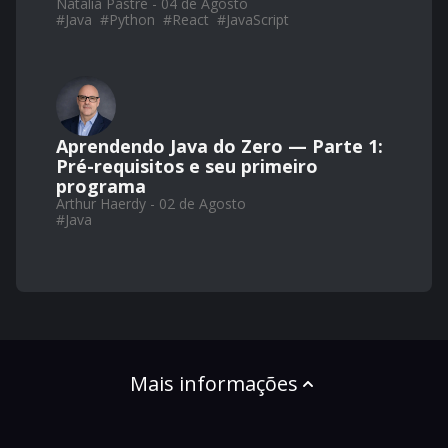
Natalia Pastre - 04 de Agosto
#
Java
#
Python
#
React
#
JavaScript
Aprendendo Java do Zero — Parte 1:
Pré-requisitos e seu primeiro
programa
Arthur Haerdy - 02 de Agosto
#
Java
Mais informações