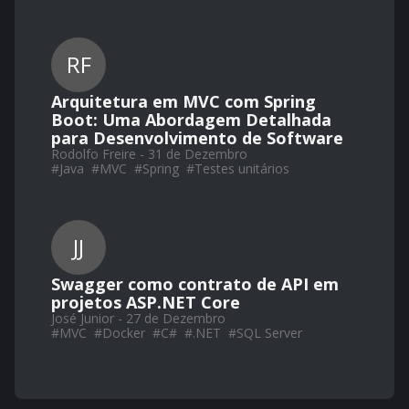
RF
Arquitetura em MVC com Spring
Boot: Uma Abordagem Detalhada
para Desenvolvimento de Software
Rodolfo Freire - 31 de Dezembro
#
Java
#
MVC
#
Spring
#
Testes unitários
JJ
Swagger como contrato de API em
projetos ASP.NET Core
José Junior - 27 de Dezembro
#
MVC
#
Docker
#
C#
#
.NET
#
SQL Server