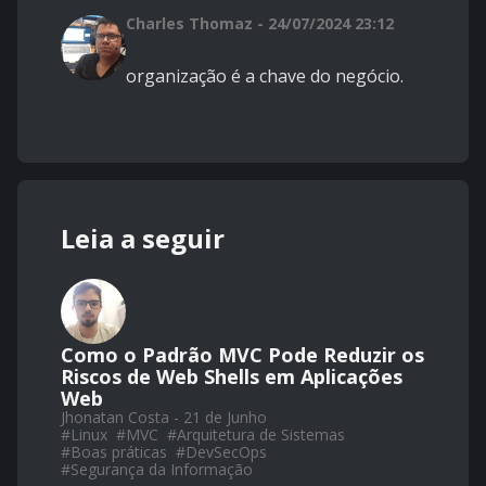
Charles Thomaz - 24/07/2024 23:12
organização é a chave do negócio.
Leia a seguir
Como o Padrão MVC Pode Reduzir os
Riscos de Web Shells em Aplicações
Web
Jhonatan Costa - 21 de Junho
#
Linux
#
MVC
#
Arquitetura de Sistemas
#
Boas práticas
#
DevSecOps
#
Segurança da Informação