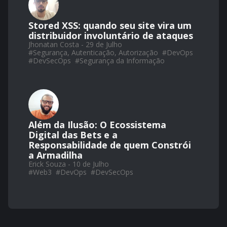
Stored XSS: quando seu site vira um
distribuidor involuntário de ataques
Jhonatan Costa - 29 de Julho
#
Segurança, Autenticação, Autorização
#
DevOps
#
DevSecOps
#
Segurança da Informação
Além da Ilusão: O Ecossistema
Digital das Bets e a
Responsabilidade de quem Constrói
a Armadilha
Erick Souza - 10 de Julho
#
Web3
#
DevOps
#
DevSecOps