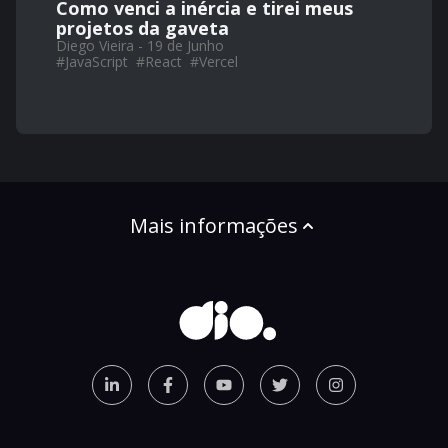
Como venci a inércia e tirei meus
projetos da gaveta
Diego Vieira - 19 de Junho
#
JavaScript
#
React
#
Vercel
Mais informações