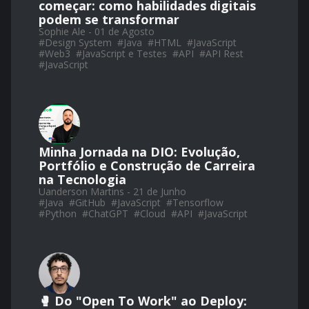
começar: como habilidades digitais
podem se transformar
Sophie Ale - 01 de Agosto
#
Design System
#
Java
#
HTML
#
JavaScript
#
Web3
#
JavaScript e Testes
#
API
#
API Rest
#
JavaScript
Minha Jornada na DIO: Evolução,
Portfólio e Construção de Carreira
na Tecnologia
Uanderson Martins - 21 de Junho
#
Java
#
GitHub
#
JavaScript
#
Tensorflow
#
Python
#
ChatGPT
#
Cloud
#
API
#
JavaScript
🥊 Do "Open To Work" ao Deploy: