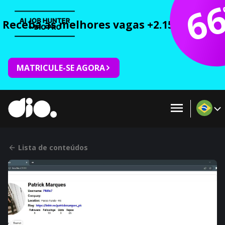
6
Receba as melhores vagas +2.150 cursos 
MATRICULE-SE AGORA
Lista de conteúdos