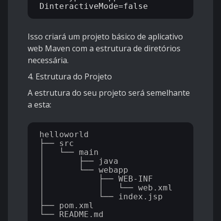
Isso criará um projeto básico de aplicativo
web Maven com a estrutura de diretórios
necessária.
4. Estrutura do Projeto
A estrutura do seu projeto será semelhante
a esta:
helloworld

├── src

│   └── main

│       ├── java

│       └── webapp

│           ├── WEB-INF

│           │   └── web.xml

│           └── index.jsp

├── pom.xml
