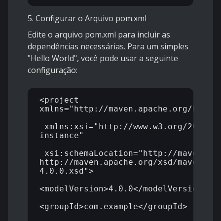
5. Configurar o Arquivo pom.xml
Edite o arquivo pom.xml para incluir as
dependências necessárias. Para um simples
"Hello World", você pode usar a seguinte
configuração:
<project 
xmlns="http://maven.apache.org/POM/4.
 xmlns:xsi="http://www.w3.org/2001/X
instance"

 xsi:schemaLocation="http://maven.apa
http://maven.apache.org/xsd/maven-
4.0.0.xsd">

<modelVersion>4.0.0</modelVersion>

<groupId>com.example</groupId>
