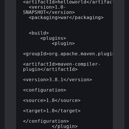
<artifactId>helloworld</artifactId>

  <version>1.0-
SNAPSHOT</version>

  <packaging>war</packaging>

  <build>

      <plugins>

          <plugin>

<groupId>org.apache.maven.plugins</gr
<artifactId>maven-compiler-
plugin</artifactId>

<version>3.8.1</version>

<configuration>

<source>1.8</source>

<target>1.8</target>

</configuration>

          </plugin>
