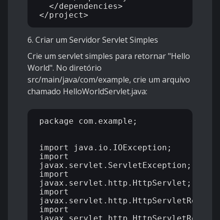
  </dependencies>

6. Criar um Servidor Servlet Simples
Crie um servlet simples para retornar "Hello
World". No diretório
src/main/java/com/example, crie um arquivo
chamado HelloWorldServlet.java:
package com.example;

import java.io.IOException;

import 
javax.servlet.ServletException;

import 
javax.servlet.http.HttpServlet;

import 
javax.servlet.http.HttpServletRequest
import 
javax.servlet.http.HttpServletRespons