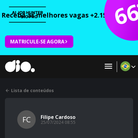
6
Receba as melhores vagas +2.150 cursos 
MATRICULE-SE AGORA
Lista de conteúdos
Filipe Cardoso
FC
25/07/2024 08:55