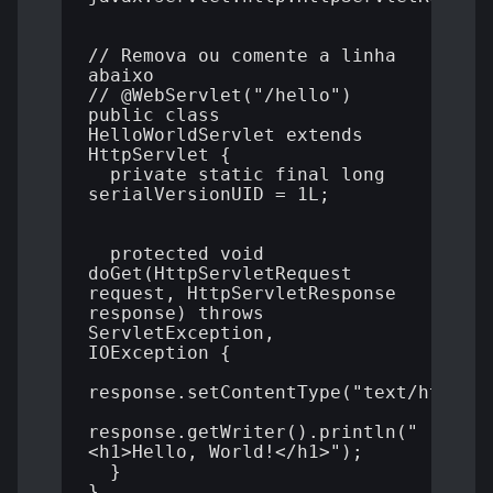
// Remova ou comente a linha 
abaixo

// @WebServlet("/hello")

public class 
HelloWorldServlet extends 
HttpServlet {

  private static final long 
serialVersionUID = 1L;

  protected void 
doGet(HttpServletRequest 
request, HttpServletResponse 
response) throws 
ServletException, 
IOException {

response.setContentType("text/html");
response.getWriter().println("
<h1>Hello, World!</h1>");

  }
