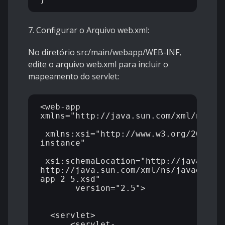
7. Configurar o Arquivo web.xml:
No diretório src/main/webapp/WEB-INF,
edite o arquivo web.xml para incluir o
mapeamento do servlet:
<web-app 
xmlns="http://java.sun.com/xml/ns/jav
 xmlns:xsi="http://www.w3.org/2001/X
instance"

 xsi:schemaLocation="http://java.sun.
http://java.sun.com/xml/ns/javaee/we
app_2_5.xsd"

       version="2.5">

  <servlet>

      <servlet-