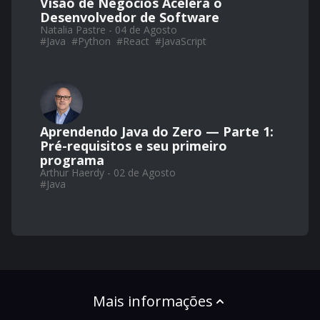
Visão de Negócios Acelera o
Desenvolvedor de Software
Natalia Pastre - 04 de Agosto
#
Java
#
Python
#
React
#
JavaScript
Aprendendo Java do Zero — Parte 1:
Pré-requisitos e seu primeiro
programa
Arthur Haerdy - 02 de Agosto
#
Java
Mais informações