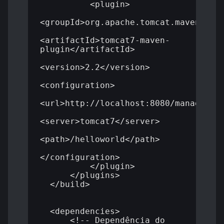
          <plugin>

<groupId>org.apache.tomcat.maven</gro
<artifactId>tomcat7-maven-
plugin</artifactId>

<version>2.2</version>

<configuration>

<url>http://localhost:8080/manager/te
<server>tomcat7</server>

<path>/helloworld</path>

</configuration>

          </plugin>

      </plugins>

  </build>

  <dependencies>

      <!-- Dependência do 