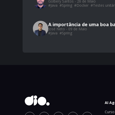
Golbery Santos - 26 de Maio
#
Java
#
Spring
#
Docker
#
Testes unitár
A importância de uma boa ba
José Neto - 09 de Maio
#
Java
#
Spring
AI Ag
Curso 