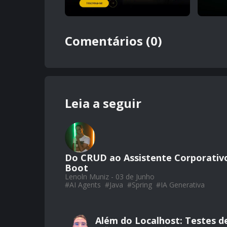
Comentários (0)
Leia a seguir
Do CRUD ao Assistente Corporativo
Boot
Lenoln Muniz - 03 de Junho
#
AI Agents
#
Java
#
Spring
#
IA Generativa
Além do Localhost: Testes de