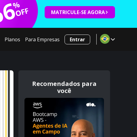
66
%
OFF
MATRICULE-SE AGORA
Planos
Para Empresas
Entrar
Recomendados para
você