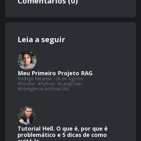
Comentários (0)
Leia a seguir
Meu Primeiro Projeto RAG
Rodrigo Miranda - 06 de Agosto
#
Docker
#
Python
#
LangChain
#
Inteligência Artificial (IA)
Tutorial Hell. O que é, por que é
problemático e 5 dicas de como