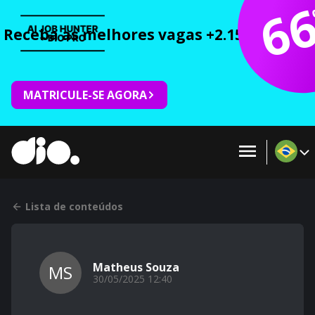
6
Receba as melhores vagas +2.150 cursos 
MATRICULE-SE AGORA
Lista de conteúdos
Matheus Souza
MS
30/05/2025 12:40