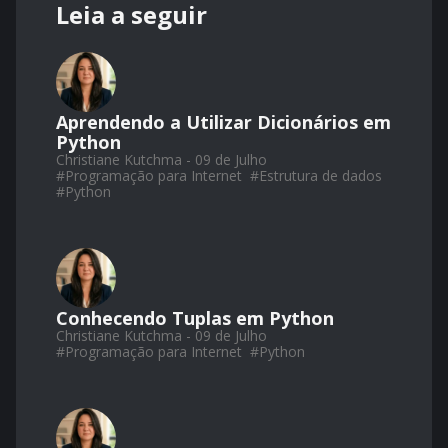
Leia a seguir
Aprendendo a Utilizar Dicionários em
Python
Christiane Kutchma - 09 de Julho
#
Programação para Internet
#
Estrutura de dados
#
Python
Conhecendo Tuplas em Python
Christiane Kutchma - 09 de Julho
#
Programação para Internet
#
Python