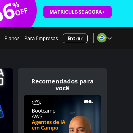
66
%
OFF
MATRICULE-SE AGORA
Planos
Para Empresas
Entrar
Recomendados para
você