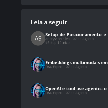
Leia a seguir
Setup_de_Posicionamento_e_
AS
Andrysson Silva - 07 de Agosto
#
Setup Técnico
Embeddings multimodais em 
Dra. Expert - 07 de Agosto
OpenAI e tool use agentic: 
Dra. Expert - 07 de Agosto