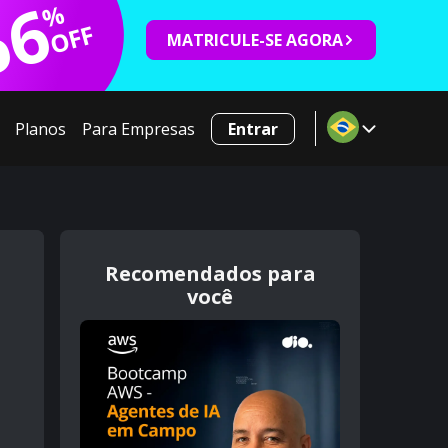
66
%
OFF
MATRICULE-SE AGORA
Planos
Para Empresas
Entrar
Recomendados para
você