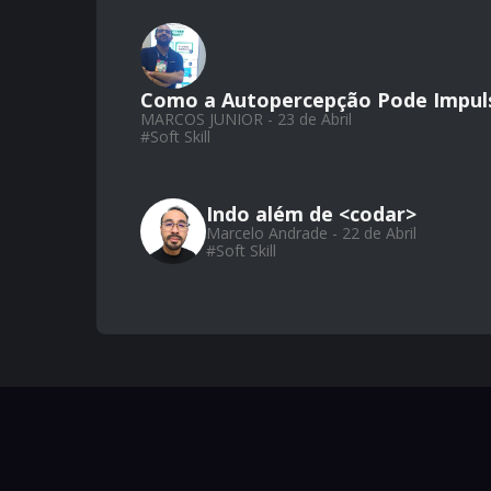
Como a Autopercepção Pode Impuls
MARCOS JUNIOR - 23 de Abril
#
Soft Skill
Indo além de <codar>
Marcelo Andrade - 22 de Abril
#
Soft Skill