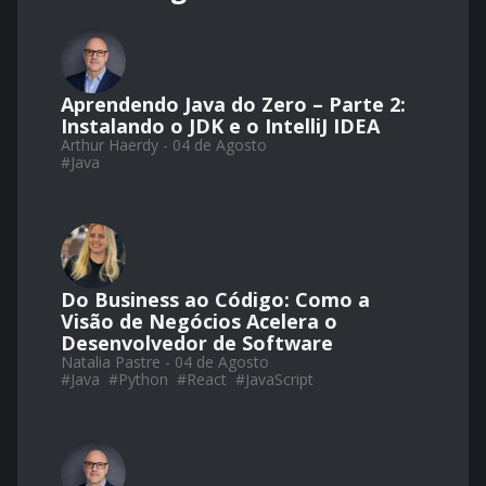
Aprendendo Java do Zero – Parte 2:
Instalando o JDK e o IntelliJ IDEA
Arthur Haerdy - 04 de Agosto
#
Java
Do Business ao Código: Como a
Visão de Negócios Acelera o
Desenvolvedor de Software
Natalia Pastre - 04 de Agosto
#
Java
#
Python
#
React
#
JavaScript