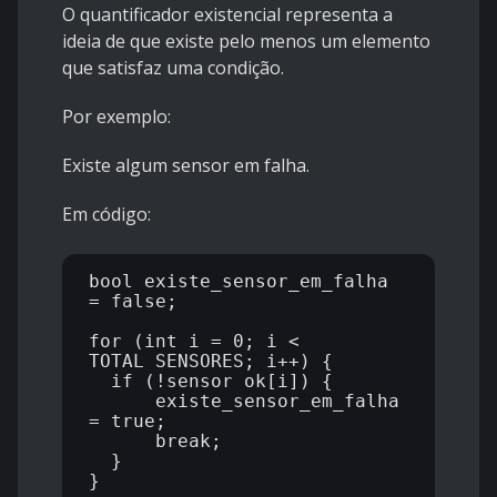
O quantificador existencial representa a
ideia de que existe pelo menos um elemento
que satisfaz uma condição.
Por exemplo:
Existe algum sensor em falha.
Em código:
bool existe_sensor_em_falha 
= false;

for (int i = 0; i < 
TOTAL_SENSORES; i++) {

  if (!sensor_ok[i]) {

      existe_sensor_em_falha 
= true;

      break;

  }
