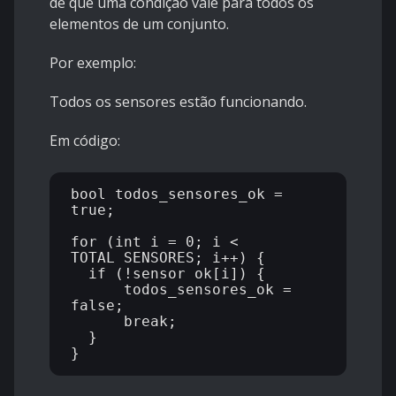
de que uma condição vale para todos os
elementos de um conjunto.
Por exemplo:
Todos os sensores estão funcionando.
Em código:
bool todos_sensores_ok = 
true;

for (int i = 0; i < 
TOTAL_SENSORES; i++) {

  if (!sensor_ok[i]) {

      todos_sensores_ok = 
false;

      break;

  }
