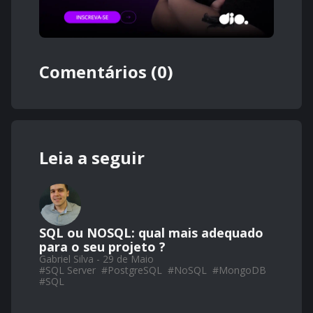
Comentários (0)
Leia a seguir
SQL ou NOSQL: qual mais adequado
para o seu projeto ?
Gabriel Silva - 29 de Maio
#
SQL Server
#
PostgreSQL
#
NoSQL
#
MongoDB
#
SQL