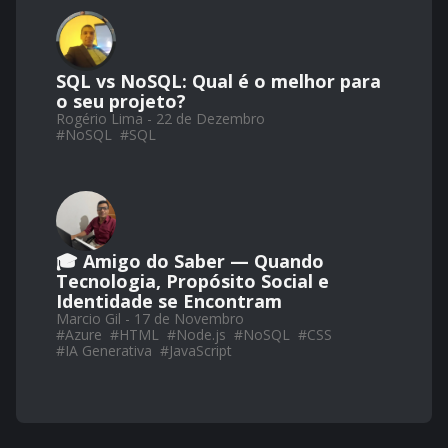
SQL vs NoSQL: Qual é o melhor para
o seu projeto?
Rogério Lima - 22 de Dezembro
#
NoSQL
#
SQL
🎓 Amigo do Saber — Quando
Tecnologia, Propósito Social e
Identidade se Encontram
Marcio Gil - 17 de Novembro
#
Azure
#
HTML
#
Node.js
#
NoSQL
#
CSS
#
IA Generativa
#
JavaScript