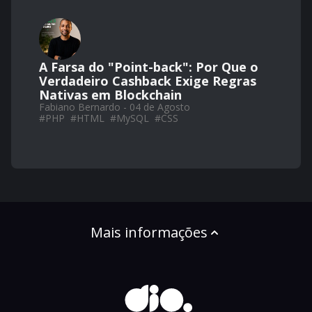
A Farsa do "Point-back": Por Que o
Verdadeiro Cashback Exige Regras
Nativas em Blockchain
Fabiano Bernardo - 04 de Agosto
#
PHP
#
HTML
#
MySQL
#
CSS
Mais informações