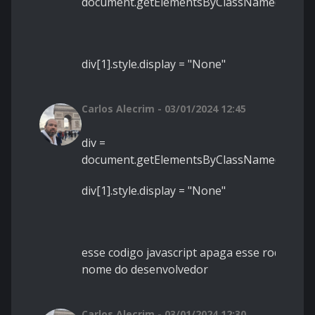
document.getElementsByClassName("copyri
div[1].style.display = "None"
Carlos Alecrim - 03/01/2024 12:45
div =
document.getElementsByClassName("copyri
div[1].style.display = "None"
esse codigo javascript apaga esse rodapé c
nome do desenvolvedor
Carlos Alecrim - 03/01/2024 12:30