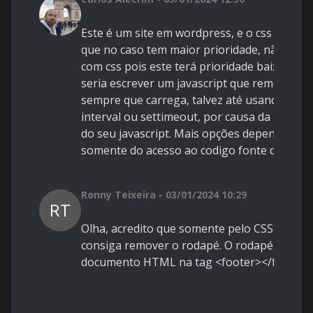
Este é um site em wordpress, e o css esta inl
que no caso tem maior prioridade, não é pos
com css pois este terá prioridade baixa, opç
seria escrever um javascript que remove ele
sempre que carrega, talvez até usando um
interval ou settimeout, por causa da priorid
do seu javascript. Mais opções dependeria
somente do acesso ao codigo fonte do templa
Ronny Teixeira - 03/01/2024 10:29
RT
Olha, acredito que somente pelo CSS você n
consiga remover o rodapé. O rodapé é feito
documento HTML na tag <footer></footer>