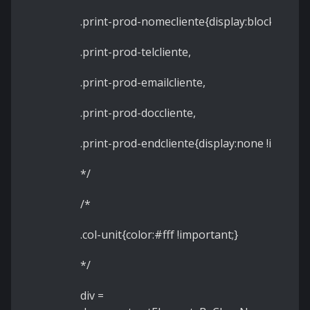
.print-prod-nomecliente{display:block}
.print-prod-telcliente,
.print-prod-emailcliente,
.print-prod-doccliente,
.print-prod-endcliente{display:none !importa
*/
/*
.col-unit{color:#fff !important;}
*/
div =