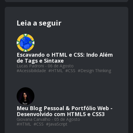
Leia a seguir
Escavando o HTML e CSS: Indo Além
de Tags e Sintaxe
Lucas Padroni - 06 de Agosto
#
Acessibilidade
#
HTML
#
CSS
#
Design Thinking
Meu Blog Pessoal & Portfólio Web -
Desenvolvido com HTML5 e CSS3
Giovana Carvalho - 05 de Agosto
#
HTML
#
CSS
#
JavaScript